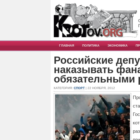
ГЛАВНАЯ
ПОЛИТИКА
ЭКОНОМИКА
П
Российские деп
наказывать фан
обязательными 
КАТЕГОРИЯ:
СПОРТ
| 22 НОЯБРЯ, 2012
Пр
ст
Го
ко
ра
пр