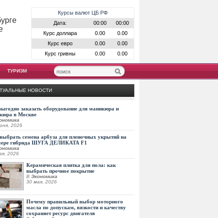
Курсы валют ЦБ РФ
бурге
Дата:
00:00
00:00
е
Курс доллара
0.00
0.00
Курс евро
0.00
0.00
Курс гривны
0.00
0.00
ТУРИЗМ
ТУАЛЬНЫЕ НОВОСТИ
выгодно заказать оборудование для маникюра и
кюра в Москве
ономика
юня, 2026
выбрать семена арбуза для пленочных укрытий на
мере гибрида ШУГА ДЕЛИКАТА F1
ономика
ая, 2026
Керамическая плитка для пола: как
выбрать прочное покрытие
В
Экономика
30 мая, 2026
Почему правильный выбор моторного
масла по допускам, вязкости и качеству
сохраняет ресурс двигателя