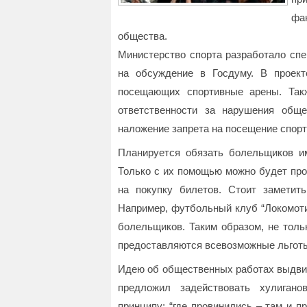
фа
общества.
Министерство спорта разработало спе
на обсуждение в Госдуму. В проект
посещающих спортивные арены. Так
ответственности за нарушения обще
наложение запрета на посещение спор
Планируется обязать болельщиков и
Только с их помощью можно будет про
на покупку билетов. Стоит заметит
Например, футбольный клуб “Локомоти
болельщиков. Таким образом, не толь
предоставляются всевозможные льготы 
Идею об общественных работах выдвин
предложил задействовать хулигано
принципу: “где провинились – там и п