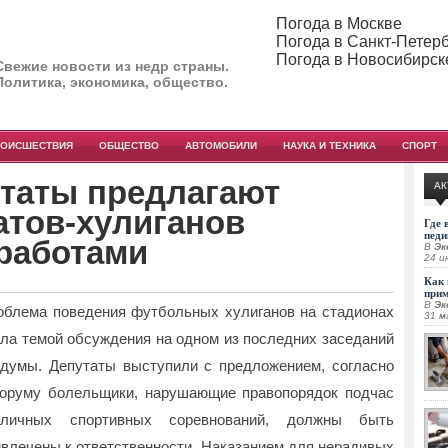
Погода в Москве
Погода в Санкт-Петер
Погода в Новосибирск
Свежие новости из недр страны.
Политика, экономика, общество.
РОИСШЕСТВИЯ
ОБЩЕСТВО
АВТОМОБИЛИ
НАУКА И ТЕХНИКА
СПОРТ
утаты предлагают
АК
атов-хулиганов
Где 
педи
работами
В
Эк
24 и
Как 
при
В
Эк
облема поведения футбольных хулиганов на стадионах
31 м
ала темой обсуждения на одном из последних заседаний
сдумы. Депутаты выступили
с предложением, согласно
торуму болельщики, нарушающие правопорядок подчас
зличных спортивных соревнований, должны быть
ивлечены к ответственности. Наказанием для нерадивых