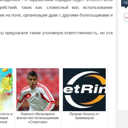
ПО
ействий, таких как: словесный мат, использование
ие на поле, организация драк с другими болельщиками и
ты предлагали также уголовную ответственность, но эта
-слоты и
Лоренсо Мельгарехо
Лучшие бонусы от
симум
впечатлен болельщиками
букмекеров
упные
«Спартака»