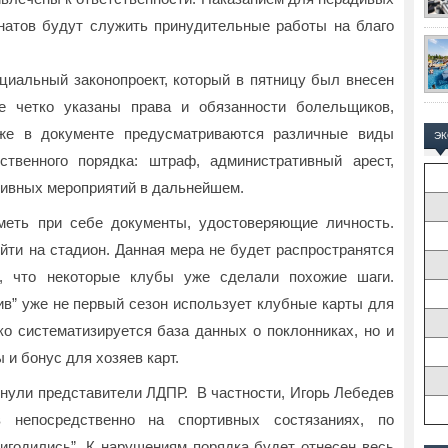
натов будут служить принудительные работы на благо
циальный законопроект, который в пятницу был внесен
е четко указаны права и обязанности болельщиков,
же в документе предусматриваются различные виды
Э
ственного порядка: штраф, административный арест,
тивных мероприятий в дальнейшем.
меть при себе документы, удостоверяющие личность.
йти на стадион. Данная мера не будет распространятся
ь, что некоторые клубы уже сделали похожие шаги.
в” уже не первый сезон использует клубные карты для
ко систематизируется база данных о поклонниках, но и
и бонус для хозяев карт.
ули представители ЛДПР. В частности, Игорь Лебедев
в непосредственно на спортивных состязаниях, по
ригодились”. К нарушениям порядка будет отнесен весь