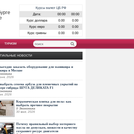
Курсы валют ЦБ РФ
бурге
Дата:
00:00
00:00
е
Курс доллара
0.00
0.00
Курс евро
0.00
0.00
Курс гривны
0.00
0.00
ТУРИЗМ
ТУАЛЬНЫЕ НОВОСТИ
выгодно заказать оборудование для маникюра и
кюра в Москве
ономика
юня, 2026
выбрать семена арбуза для пленочных укрытий на
мере гибрида ШУГА ДЕЛИКАТА F1
ономика
ая, 2026
Керамическая плитка для пола: как
выбрать прочное покрытие
В
Экономика
30 мая, 2026
Почему правильный выбор моторного
масла по допускам, вязкости и качеству
сохраняет ресурс двигателя