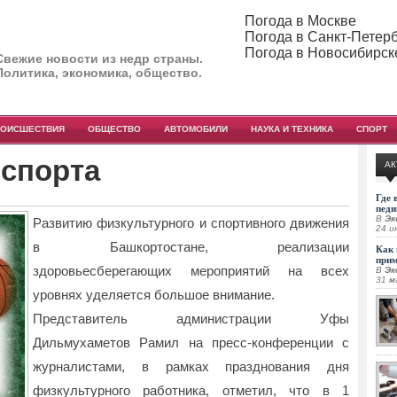
Погода в Москве
Погода в Санкт-Петер
Погода в Новосибирск
Свежие новости из недр страны.
Политика, экономика, общество.
РОИСШЕСТВИЯ
ОБЩЕСТВО
АВТОМОБИЛИ
НАУКА И ТЕХНИКА
СПОРТ
 спорта
АК
Где 
педи
В
Эк
Развитию физкультурного и спортивного движения
24 и
в Башкортостане, реализации
Как 
при
здоровьесберегающих мероприятий на всех
В
Эк
31 м
уровнях уделяется
большое внимание.
Представитель администрации Уфы
Дильмухаметов Рамил на пресс-конференции с
журналистами, в рамках празднования дня
физкультурного работника, отметил, что в 1