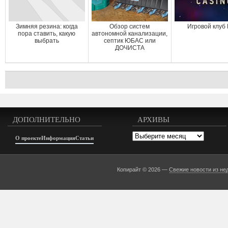
Зимняя резина: когда
Обзор систем
Игровой клуб
пора ставить, какую
автономной канализации,
выбрать
септик ЮБАС или
ДОЧИСТА
ДОПОЛНИТЕЛЬНО
АРХИВЫ
Архивы
О проекте
Информация
Статьи
Копирайт © 2026 —
Свежие новости из не