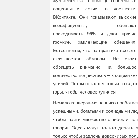
жульничества – с помощью пабликов в
социальных сетях, в частности,
ВКонтакте. Они показывают высокие
коэффициенты, обещают
проходимость 99% и дают прочие
громкие, завлекающие обещания.
Естественно, что на практике все это
оказывается обманом. Не стоит
обращать внимание на большое
количество подписчиков – в социальных
усилий. Потом остается только созда
горы, чтобы человек купился.
Немало капперов-мошенников работает
успешными, богатыми и солидными люд
чтобы найти множество ошибок и поня
говорит. Здесь могут только делать 
только чтобы завлечь доверчивых пол