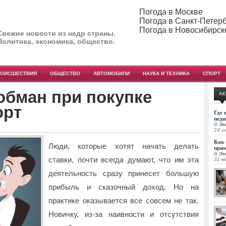
Погода в Москве
Погода в Санкт-Петер
Погода в Новосибирск
Свежие новости из недр страны.
Политика, экономика, общество.
РОИСШЕСТВИЯ
ОБЩЕСТВО
АВТОМОБИЛИ
НАУКА И ТЕХНИКА
СПОРТ
обман при покупке
АК
орт
Где 
педи
В
Эк
24 и
Как 
Люди, которые хотят начать делать
при
В
Эк
ставки, почти всегда думают, что им эта
31 м
деятельность сразу принесет большую
прибыль и сказочный доход. Но на
практике оказывается все совсем не так.
Новичку, из-за наивности и отсутствия