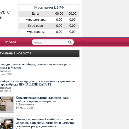
Курсы валют ЦБ РФ
бурге
Дата:
00:00
00:00
е
Курс доллара
0.00
0.00
Курс евро
0.00
0.00
Курс гривны
0.00
0.00
ТУРИЗМ
ТУАЛЬНЫЕ НОВОСТИ
выгодно заказать оборудование для маникюра и
кюра в Москве
ономика
юня, 2026
выбрать семена арбуза для пленочных укрытий на
мере гибрида ШУГА ДЕЛИКАТА F1
ономика
ая, 2026
Керамическая плитка для пола: как
выбрать прочное покрытие
В
Экономика
30 мая, 2026
Почему правильный выбор моторного
масла по допускам, вязкости и качеству
сохраняет ресурс двигателя