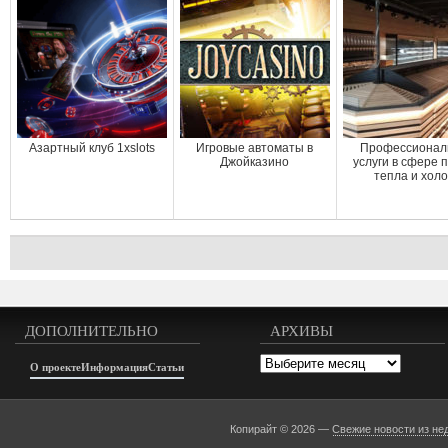
Азартный клуб 1xslots
Игровые автоматы в
Профессионал
Джойказино
услуги в сфере 
тепла и хол
ДОПОЛНИТЕЛЬНО
АРХИВЫ
Архивы
О проекте
Информация
Статьи
Копирайт © 2026 —
Свежие новости из не