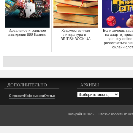
Идеальное игральное
Художественная
Если хочешь зар
заведение 888 Казино
литература от
на азарте, прих
BRITISHBOOK.UA
spin-city-onlin
развлекаться в 
онлайн слот.
ДОПОЛНИТЕЛЬНО
АРХИВЫ
Архивы
О проекте
Информация
Статьи
Копирайт © 2026 —
Свежие новости из не