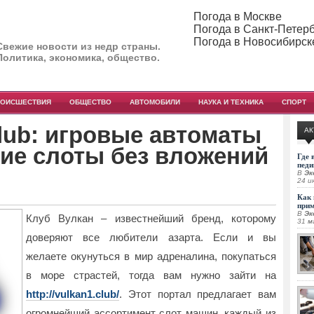
Погода в Москве
Погода в Санкт-Петер
Погода в Новосибирск
Свежие новости из недр страны.
Политика, экономика, общество.
РОИСШЕСТВИЯ
ОБЩЕСТВО
АВТОМОБИЛИ
НАУКА И ТЕХНИКА
СПОРТ
club: игровые автоматы
АК
кие слоты без вложений
Где 
педи
В
Эк
24 и
Как 
при
В
Эк
Клуб Вулкан – известнейший бренд, которому
31 м
доверяют все любители азарта.
Если и вы
желаете окунуться в мир адреналина, покупаться
в море страстей, тогда вам нужно зайти на
http://vulkan1.club/
. Этот портал предлагает вам
огромнейший ассортимент слот машин, каждый из