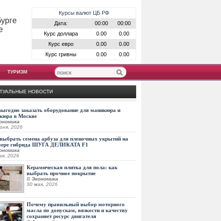
Курсы валют ЦБ РФ
бурге
Дата:
00:00
00:00
е
Курс доллара
0.00
0.00
Курс евро
0.00
0.00
Курс гривны
0.00
0.00
ТУРИЗМ
ТУАЛЬНЫЕ НОВОСТИ
выгодно заказать оборудование для маникюра и
кюра в Москве
ономика
юня, 2026
выбрать семена арбуза для пленочных укрытий на
мере гибрида ШУГА ДЕЛИКАТА F1
ономика
ая, 2026
Керамическая плитка для пола: как
выбрать прочное покрытие
В
Экономика
30 мая, 2026
Почему правильный выбор моторного
масла по допускам, вязкости и качеству
сохраняет ресурс двигателя