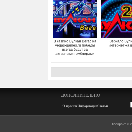
В казино Вулкан Вегас на
Зеркало Вул
vegas-games.ru победы
интернет-каз
всегда будут за
активными гемблерами
ДОПОЛНИТЕЛЬНО
А
О проекте
Информация
Статьи
Копирайт © 