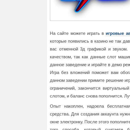
На сайте можете играть в
игровые а
которые появились в казино не так да
вас отменной 3д графикой и звуком.
качеством, так как данные слот маш
данное заведение и играйте в демо реж
Игра без вложений поможет вам обога
данном заведении примите решение игр
ограничений, закончится виртуальный
слотом, и баланс снова пополнится. Лу
Опыт накоплен, надоела бесплатная
средства. Для создания аккаунта нуж
окне электронку. После этого пополни
того способа, который считаете 