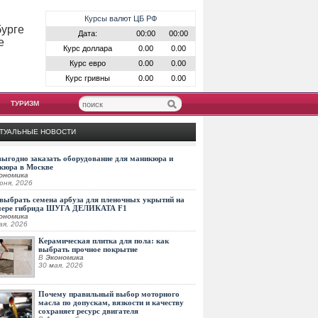
Курсы валют ЦБ РФ
бурге
Дата:
00:00
00:00
е
Курс доллара
0.00
0.00
Курс евро
0.00
0.00
Курс гривны
0.00
0.00
ТУРИЗМ
ТУАЛЬНЫЕ НОВОСТИ
выгодно заказать оборудование для маникюра и
кюра в Москве
ономика
юня, 2026
выбрать семена арбуза для пленочных укрытий на
мере гибрида ШУГА ДЕЛИКАТА F1
ономика
ая, 2026
Керамическая плитка для пола: как
выбрать прочное покрытие
В
Экономика
30 мая, 2026
Почему правильный выбор моторного
масла по допускам, вязкости и качеству
сохраняет ресурс двигателя