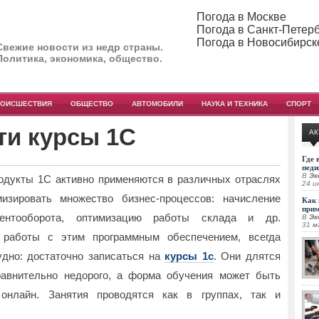
Погода в Москве
Погода в Санкт-Петер
Погода в Новосибирск
Свежие новости из недр страны.
Политика, экономика, общество.
РОИСШЕСТВИЯ
ОБЩЕСТВО
АВТОМОБИЛИ
НАУКА И ТЕХНИКА
СПОРТ
ти курсы 1С
АК
Где 
педи
В
Эк
одукты 1С активно применяются в различных отраслях
24 и
изировать множество бизнес-процессов: начисление
Как 
при
ментооборота, оптимизацию работы склада и др.
В
Эк
31 м
работы с этим программным обеспечением, всегда
дно: достаточно записаться на
курсы 1с
. Они длятся
равнительно недорого, а форма обучения может быть
онлайн. Занятия проводятся как в группах, так и