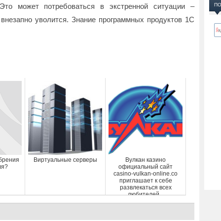
 Это может потребоваться в экстренной ситуации –
ПО
в внезапно уволится. Знание программных продуктов 1С
брения
Виртуальные серверы
Вулкан казино
ля?
официальный сайт
casino-vulkan-online.co
приглашает к себе
развлекаться всех
любителей...