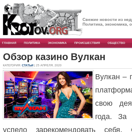
Свежие новости из нед
Политика, экономика, 
ГЛАВНАЯ
ПОЛИТИКА
ЭКОНОМИКА
ПРОИСШЕСТВИЯ
ОБЩЕСТВО
Обзор казино Вулкан
КАТЕГОРИЯ:
СТАТЬИ
| 25 АПРЕЛЯ, 2020
Вулкан – 
платформ
свою дея
года. За
успело зарекомендовать себя.