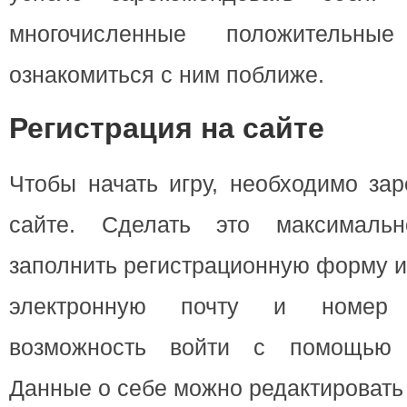
многочисленные положительны
ознакомиться с ним поближе.
Регистрация на сайте
Чтобы начать игру, необходимо зар
сайте. Сделать это максималь
заполнить регистрационную форму и
электронную почту и номер 
возможность войти с помощью 
Данные о себе можно редактировать