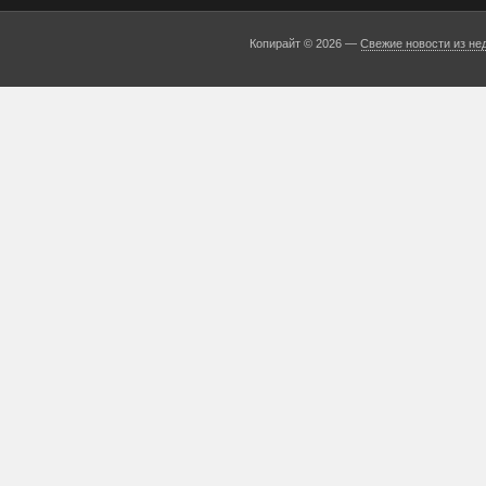
Копирайт © 2026 —
Свежие новости из не