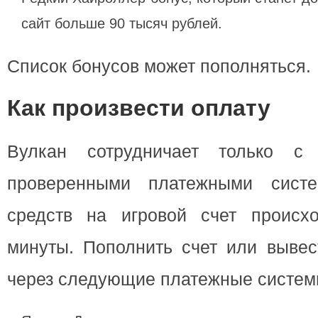
сайт больше 90 тысяч рублей.
Список бонусов может пополняться.
Как произвести оплату
Вулкан сотрудничает только с
проверенными платежными систе
средств на игровой счет происх
минуты. Пополнить счет или вывес
через следующие платежные систем