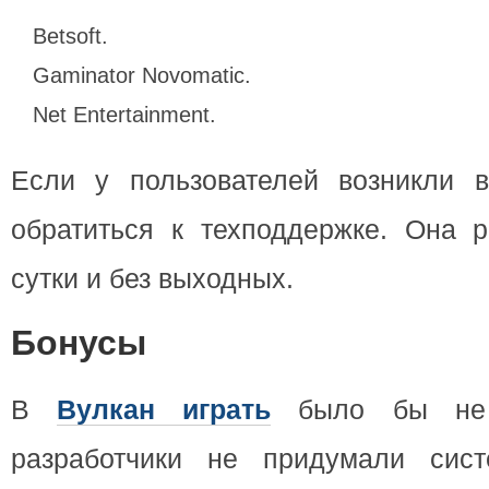
Betsoft.
Gaminator Novomatic.
Net Entertainment.
Если у пользователей возникли 
обратиться к техподдержке. Она р
сутки и без выходных.
Бонусы
В
Вулкан играть
было бы не и
разработчики не придумали сист