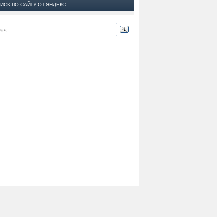
ИСК ПО САЙТУ ОТ ЯНДЕКС