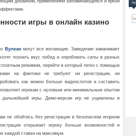
яющим дизайном, применением запоминающейся и яркой
ПО
 эффектами.
нности игры в онлайн казино
но
Вулкан
могут все желающие. Заведение заманивает
 хотят познать вкус побед и опробовать силы в разных
сплатным режимом, перейти в который легко с помощью
вками на фантики не требуют ни регистрации, ни
пробовать как можно больше видеослотов и составить
позволяет игрокам с нулевым или минимальным опытом
я дальнейшей игры. Демо-версии игр не ущемлены в
ам не обойтись без регистрации в безопасном игорном
гистрация открывает игроку больше возможностей и
ле каждой ставки на максимум.