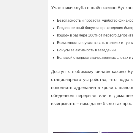
Участники клуба онлайн казино Вулкан
Безопасность и простота, удобство финанс
Бездепозитный бонус за прохождения быст
Кэшбэк в размере 100% от первого депозита
Возможность поучаствовать в акциях и турн
Бонусы за активность в заведении.
Большой отыгрыш в качественных слотах и д
Доступ к любимому онлайн казино Ву
стационарного устройства, что подкл
пополнить адреналин в крови с шансом
обеденном перерыве или в домашне
выигрывать – никогда не было так прос