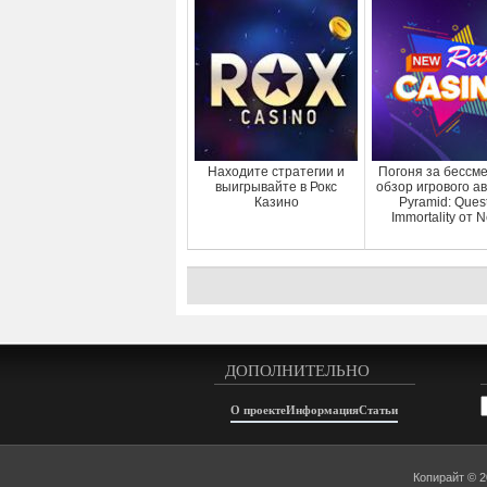
Находите стратегии и
Погоня за бессм
выигрывайте в Рокс
обзор игрового а
Казино
Pyramid: Quest
Immortality от N
ДОПОЛНИТЕЛЬНО
А
О проекте
Информация
Статьи
Копирайт © 