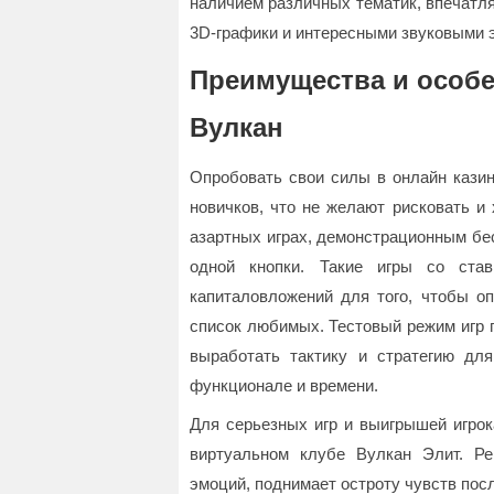
наличием различных тематик, впечатл
3D-графики и интересными звуковыми
Преимущества и особе
Вулкан
Опробовать свои силы в онлайн кази
новичков, что не желают рисковать и
азартных играх, демонстрационным бе
одной кнопки. Такие игры со ста
капиталовложений для того, чтобы о
список любимых. Тестовый режим игр 
выработать тактику и стратегию дл
функционале и времени.
Для серьезных игр и выигрышей игрок
виртуальном клубе Вулкан Элит. Ре
эмоций, поднимает остроту чувств пос