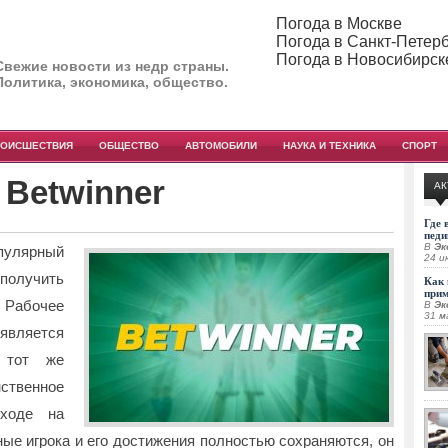
Погода в Москве
Погода в Санкт-Петер
Погода в Новосибирск
Свежие новости из недр страны.
Политика, экономика, общество.
РОИСШЕСТВИЯ
ОБЩЕСТВО
АВТОМОБИЛИ
НАУКА И ТЕХНИКА
СПОРТ
 Betwinner
АК
Где 
педи
В
Эк
пулярный
24 и
получить
Как 
при
. Рабочее
В
Эк
31 м
вляется
: тот же
нственное
ходе на
ые игрока и его достижения полностью сохраняются, он