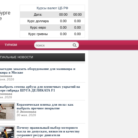
Курсы валют ЦБ РФ
бурге
Дата:
00:00
00:00
е
Курс доллара
0.00
0.00
Курс евро
0.00
0.00
Курс гривны
0.00
0.00
ТУРИЗМ
ТУАЛЬНЫЕ НОВОСТИ
выгодно заказать оборудование для маникюра и
кюра в Москве
ономика
юня, 2026
выбрать семена арбуза для пленочных укрытий на
мере гибрида ШУГА ДЕЛИКАТА F1
ономика
ая, 2026
Керамическая плитка для пола: как
выбрать прочное покрытие
В
Экономика
30 мая, 2026
Почему правильный выбор моторного
масла по допускам, вязкости и качеству
сохраняет ресурс двигателя