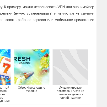
ку. К примеру, можно использовать VPN или анонимайзер
времени (нужно устанавливать) и являются не самыми
ользовать рабочее зеркало или мобильное приложение
артный
Обзор Фреш казино
Лучшие игровые
asino
Украина
автоматы Египта на
с на
реальные деньги в
 за
онлайн-казино
рупными