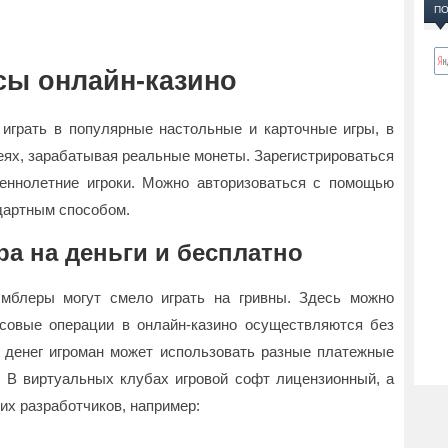
ПО
сы онлайн-казино
играть в популярные настольные и карточные игры, в
реях, зарабатывая реальные монеты. Зарегистрироваться
шеннолетние игроки. Можно авторизоваться с помощью
дартным способом.
ра на деньги и бесплатно
эмблеры могут смело играть на гривны. Здесь можно
совые операции в онлайн-казино осуществляются без
 денег игроман может использовать разные платежные
l). В виртуальных клубах игровой софт лицензионный, а
их разработчиков, например: