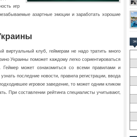
ность игр
 незабываемые азартные эмоции и заработать хорошие
Украины
Э
й виртуальный клуб, геймерам не надо тратить много
казино Украины поможет каждому легко сориентироваться
. Геймер может ознакомиться со всеми правилами и
узнать последние новости, правила регистрации, ввода
 подходившее игровое заведение, то может одним кликом
рать. При составлении рейтинга специалисты учитывают,