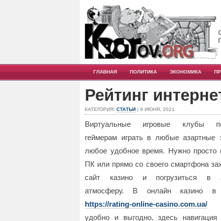
ГЛАВНАЯ
ПОЛИТИКА
ЭКОНОМИКА
П
Рейтинг интерне
КАТЕГОРИЯ:
СТАТЬИ
| 9 ИЮНЯ, 2021
Виртуальные игровые клубы по
геймерам играть в любые азартные 
любое удобное время. Нужно просто 
ПК или прямо со своего смартфона за
сайт казино и погрузиться в а
атмосферу. В онлайн казино в 
https://rating-online-casino.com.ua/
в
удобно и выгодно, здесь навигация 