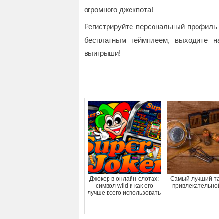
огромного джекпота!
Регистрируйте персональный профиль
бесплатным геймплеем, выходите н
выигрыши!
Джокер в онлайн-слотах:
Самый лучший та
символ wild и как его
привлекательно
лучше всего использовать