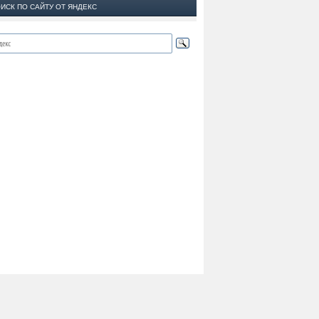
ИСК ПО САЙТУ ОТ ЯНДЕКС