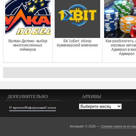
Вулкан Делюкс- выбор
БК 1хБит: обзор
Как разбогатеть, 
многочисленных
букмекерской компании
игровые авто
геймеров
Адмирал в ка
Адмирал
ДОПОЛНИТЕЛЬНО
АРХИВЫ
Архивы
О проекте
Информация
Статьи
Копирайт © 2026 —
Свежие новости из не