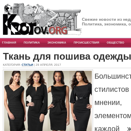
Свежие новости из нед
Политика, экономика, 
ГЛАВНАЯ
ПОЛИТИКА
ЭКОНОМИКА
ПРОИСШЕСТВИЯ
ОБЩЕСТВО
Ткань для пошива одежд
КАТЕГОРИЯ:
СТАТЬИ
| 29 АПРЕЛЯ, 2017
Больши
стилист
мнении
элемент
каждой ж