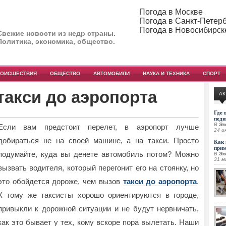
Погода в Москве
Погода в Санкт-Петер
Погода в Новосибирск
Свежие новости из недр страны.
Политика, экономика, общество.
РОИСШЕСТВИЯ
ОБЩЕСТВО
АВТОМОБИЛИ
НАУКА И ТЕХНИКА
СПОРТ
акси до аэропорта
АК
Где 
педи
В
Эк
Если вам предстоит перелет, в аэропорт лучше
24 и
добираться не на своей машине, а на такси. Просто
Как 
при
подумайте, куда вы денете автомобиль потом?
Можно
В
Эк
31 м
вызвать водителя, который перегонит его на стоянку, но
это обойдется дороже, чем вызов
такси до аэропорта
.
К тому же таксисты хорошо ориентируются в городе,
привыкли к дорожной ситуации и не будут нервничать,
как это бывает у тех, кому вскоре пора вылетать. Наши