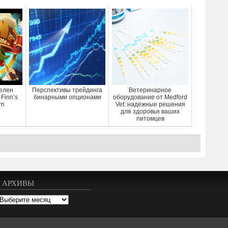
елен
Перспективы трейдинга
Ветеринарное
Finn’s
бинарными опционами
оборудование от Medford
rn
Vet: надежные решения
для здоровья ваших
питомцев
АРХИВЫ
рхивы