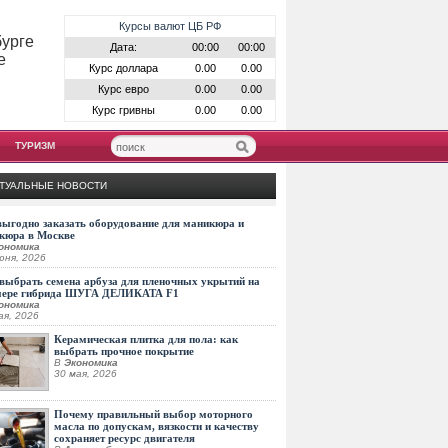
Курсы валют ЦБ РФ
бурге
Дата:
00:00
00:00
е
Курс доллара
0.00
0.00
Курс евро
0.00
0.00
Курс гривны
0.00
0.00
ТУРИЗМ
ТУАЛЬНЫЕ НОВОСТИ
выгодно заказать оборудование для маникюра и
кюра в Москве
ономика
юня, 2026
выбрать семена арбуза для пленочных укрытий на
мере гибрида ШУГА ДЕЛИКАТА F1
ономика
ая, 2026
Керамическая плитка для пола: как
выбрать прочное покрытие
В
Экономика
30 мая, 2026
Почему правильный выбор моторного
масла по допускам, вязкости и качеству
сохраняет ресурс двигателя