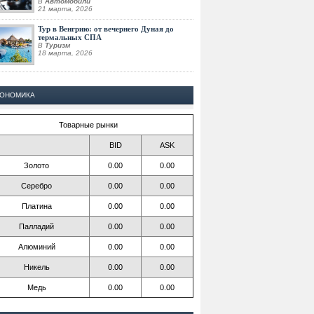
В
Автомобили
21 марта, 2026
Тур в Венгрию: от вечернего Дуная до
термальных СПА
В
Туризм
18 марта, 2026
КОНОМИКА
Товарные рынки
BID
ASK
Золото
0.00
0.00
Серебро
0.00
0.00
Платина
0.00
0.00
Палладий
0.00
0.00
Алюминий
0.00
0.00
Никель
0.00
0.00
Медь
0.00
0.00