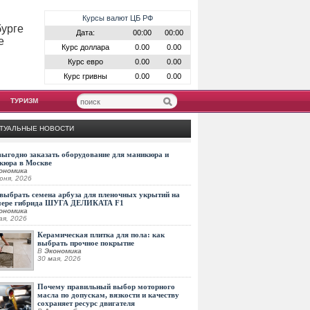
Курсы валют ЦБ РФ
бурге
Дата:
00:00
00:00
е
Курс доллара
0.00
0.00
Курс евро
0.00
0.00
Курс гривны
0.00
0.00
ТУРИЗМ
ТУАЛЬНЫЕ НОВОСТИ
выгодно заказать оборудование для маникюра и
кюра в Москве
ономика
юня, 2026
выбрать семена арбуза для пленочных укрытий на
мере гибрида ШУГА ДЕЛИКАТА F1
ономика
ая, 2026
Керамическая плитка для пола: как
выбрать прочное покрытие
В
Экономика
30 мая, 2026
Почему правильный выбор моторного
масла по допускам, вязкости и качеству
сохраняет ресурс двигателя