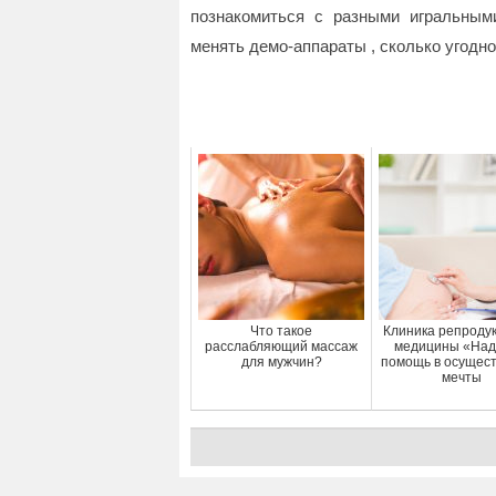
познакомиться с разными игральным
менять демо-аппараты , сколько угодн
Что такое
Клиника репроду
расслабляющий массаж
медицины «Над
для мужчин?
помощь в осущес
мечты