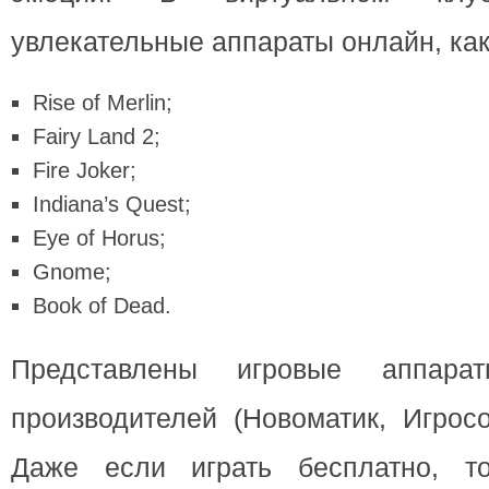
увлекательные аппараты онлайн, как
Rise of Merlin;
Fairy Land 2;
Fire Joker;
Indiana’s Quest;
Eye of Horus;
Gnome;
Book of Dead.
Представлены игровые аппара
производителей (Новоматик, Игросо
Даже если играть бесплатно, т