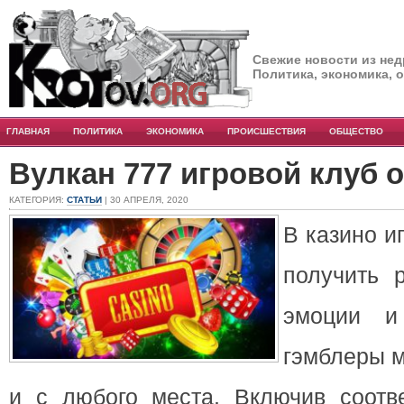
Свежие новости из нед
Политика, экономика, 
ГЛАВНАЯ
ПОЛИТИКА
ЭКОНОМИКА
ПРОИСШЕСТВИЯ
ОБЩЕСТВО
Вулкан 777 игровой клуб 
КАТЕГОРИЯ:
СТАТЬИ
| 30 АПРЕЛЯ, 2020
В казино и
получить 
эмоции и
гэмблеры м
и с любого места.
Включив соотв