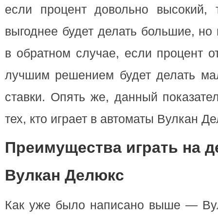
если процент довольно высокий, 
выгоднее будет делать большие, но 
в обратном случае, если процент о
лучшим решением будет делать мал
ставки. Опять же, данный показате
тех, кто играет в автоматы Вулкан Де
Преимущества играть на д
Вулкан Делюкс
Как уже было написано выше — Ву