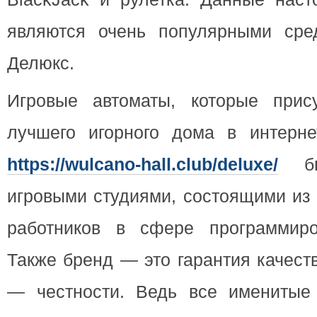
являются очень популярными сре
Делюкс.
Игровые автоматы, которые прис
лучшего игорного дома в интерн
https://wulcano-hall.club/deluxe/
был
игровыми студиями, состоящими из
работников в сфере программиро
Также бренд — это гарантия качест
— честности. Ведь все именитые 