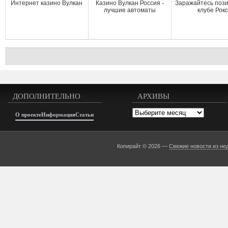
Интернет казино Вулкан
Казино Вулкан Россия -
Заражайтесь пози
лучшие автоматы
клубе Рокс
ДОПОЛНИТЕЛЬНО
АРХИВЫ
Архивы
О проекте
Информация
Статьи
Копирайт © 2026 —
Свежие новости из не