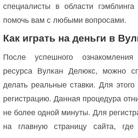
специалисты в области гэмблинга
помочь вам с любыми вопросами.
Как играть на деньги в Ву
После успешного ознакомления
ресурса Вулкан Делюкс, можно сп
делать реальные ставки. Для этого
регистрацию. Данная процедура отн
не более одной минуты. Для регист
на главную страницу сайта, где