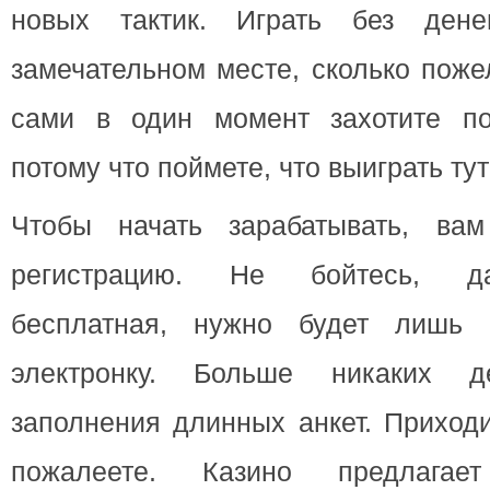
новых тактик. Играть без ден
замечательном месте, сколько поже
сами в один момент захотите по
потому что поймете, что выиграть ту
Чтобы начать зарабатывать, вам
регистрацию. Не бойтесь, д
бесплатная, нужно будет лишь 
электронку. Больше никаких де
заполнения длинных анкет. Приходи
пожалеете. Казино предлагае