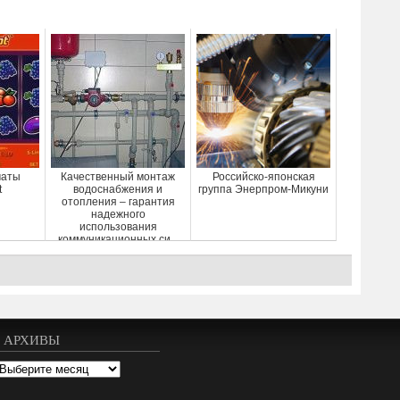
маты
Качественный монтаж
Российско-японская
t
водоснабжения и
группа Энерпром-Микуни
отопления – гарантия
надежного
использования
коммуникационных си...
АРХИВЫ
рхивы