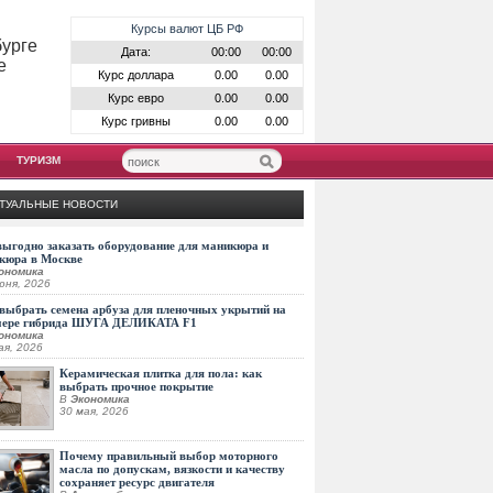
Курсы валют ЦБ РФ
бурге
Дата:
00:00
00:00
е
Курс доллара
0.00
0.00
Курс евро
0.00
0.00
Курс гривны
0.00
0.00
ТУРИЗМ
ТУАЛЬНЫЕ НОВОСТИ
выгодно заказать оборудование для маникюра и
кюра в Москве
ономика
юня, 2026
выбрать семена арбуза для пленочных укрытий на
мере гибрида ШУГА ДЕЛИКАТА F1
ономика
ая, 2026
Керамическая плитка для пола: как
выбрать прочное покрытие
В
Экономика
30 мая, 2026
Почему правильный выбор моторного
масла по допускам, вязкости и качеству
сохраняет ресурс двигателя