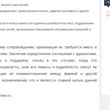
ПО
 жалоб и претензий;
гражданских, правоохранительных, административных и других
ьств в пользу клиента в судебных разбирательствах, поддержание
ение речей, организация обжалования неправильных решений и
ому сопровождению, организации не требуется иметь в
нове. Заключив определенное соглашение с адвокатами,
ь и поддержку только в тех случаях, когда это
ециалисты, зная все нюансы и подробности, смогут не
ющие во взаимоотношения между фирмой и другой
х возникновения, что и является главной целью данной
ner.ru