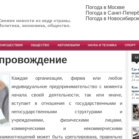
Погода в Москве
Погода в Санкт-Петер
Погода в Новосибирск
Свежие новости из недр страны.
Политика, экономика, общество.
РОИСШЕСТВИЯ
ОБЩЕСТВО
АВТОМОБИЛИ
НАУКА И ТЕХНИКА
СПОРТ
провождение
АК
Где 
педи
В
Эк
Каждая организация, фирма или любое
24 и
индивидуальное предпринимательство с момента
Как 
при
начала своей деятельности, так или иначе,
В
Эк
31 м
вступает в отношения с государственными и
негосударственными структурами и
учреждениями, физическими лицами,
коммерческими и некоммерческими
заимоотношений может быть урегулирована, правильно