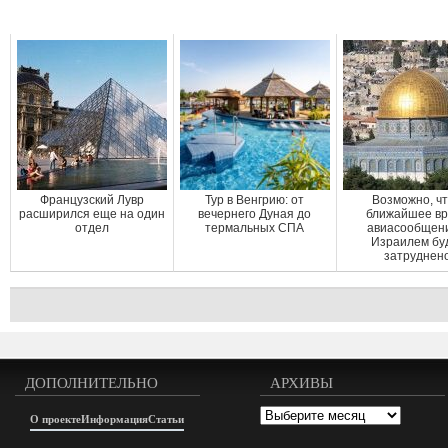
Французский Лувр
Тур в Венгрию: от
Возможно, чт
расширился еще на один
вечернего Дуная до
ближайшее в
отдел
термальных СПА
авиасообщен
Израилем бу
затруднен
ДОПОЛНИТЕЛЬНО
АРХИВЫ
Архивы
О проекте
Информация
Статьи