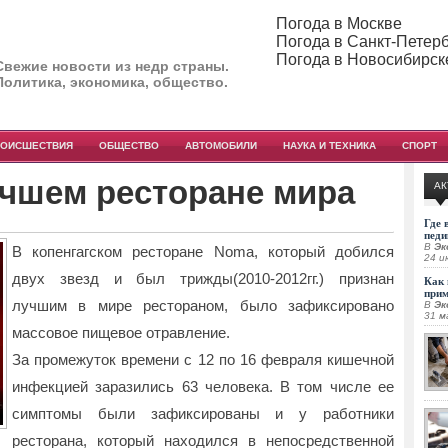
Погода в Москве
Погода в Санкт-Петер
Погода в Новосибирск
Свежие новости из недр страны.
Политика, экономика, общество.
РОИСШЕСТВИЯ
ОБЩЕСТВО
АВТОМОБИЛИ
НАУКА И ТЕХНИКА
СПОРТ
учшем ресторане мира
АК
Где 
педи
В
Эк
В копенгагском ресторане Noma, который добился
24 и
двух звезд и был трижды(2010-2012гг.) признан
Как 
при
лучшим в мире рестораном, было зафиксировано
В
Эк
31 м
массовое пищевое отравление.
За промежуток времени с 12 по 16 февраля кишечной
инфекцией заразились 63 человека. В том числе ее
симптомы были зафиксированы и у работники
ресторана, который находился в непосредственной