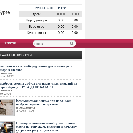
Курсы валют ЦБ РФ
бурге
Дата:
00:00
00:00
е
Курс доллара
0.00
0.00
Курс евро
0.00
0.00
Курс гривны
0.00
0.00
ТУРИЗМ
ТУАЛЬНЫЕ НОВОСТИ
выгодно заказать оборудование для маникюра и
кюра в Москве
ономика
юня, 2026
выбрать семена арбуза для пленочных укрытий на
мере гибрида ШУГА ДЕЛИКАТА F1
ономика
ая, 2026
Керамическая плитка для пола: как
выбрать прочное покрытие
В
Экономика
30 мая, 2026
Почему правильный выбор моторного
масла по допускам, вязкости и качеству
сохраняет ресурс двигателя