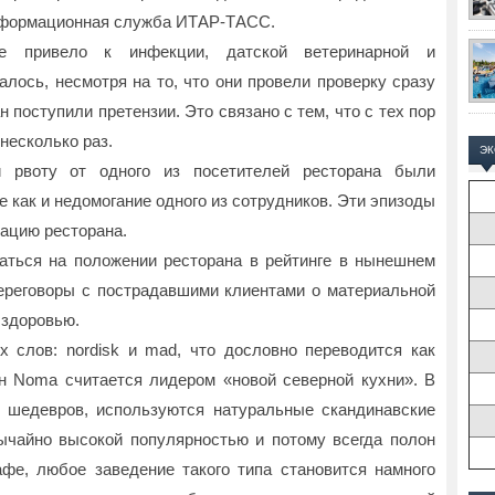
информационная служба ИТАР-ТАСС.
 привело к инфекции, датской ветеринарной и
лось, несмотря на то, что они провели проверку сразу
ан поступили претензии. Это связано с тем, что с тех пор
есколько раз.
Э
 рвоту от одного из посетителей ресторана были
 как и недомогание одного из сотрудников. Эти эпизоды
ацию ресторана.
аться на положении ресторана в рейтинге в нынешнем
переговоры с пострадавшими клиентами о материальной
 здоровью.
 слов: nordisk и mad, что дословно переводится как
н Noma считается лидером «новой северной кухни». В
 шедевров, используются натуральные скандинавские
ычайно высокой популярностью и потому всегда полон
афе, любое заведение такого типа становится намного