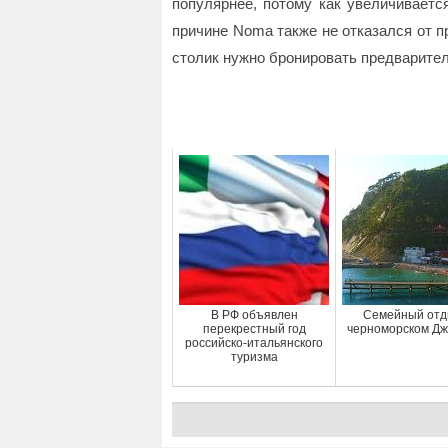
популярнее, потому как увеличиваетс
причине Noma также не отказался от пр
столик нужно бронировать предварител
В РФ объявлен
Семейный отд
перекрестный год
черноморском Дж
российско-итальянского
туризма