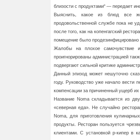
близости с продуктами“ — передает 
Выяснить, какое из блюд все же
продовольственной службе пока не уда
после того, как на копенгагский рестор
помещение было продезинфицировано н
Жалобы на плохое самочувствие и
проигнорированы администрацией также
подвергают сильной критике администр
Данный эпизод может нешуточно сказ
году. Руководство уже начало вести 
компенсации за причиненный ущерб их
Название Noma складывается из двух
«северная еда». Не случайно рестора
Noma, для приготовления кулинарных
продукты. Ресторан пользуется чрезв
клиентами. C установкой р-кипер в к