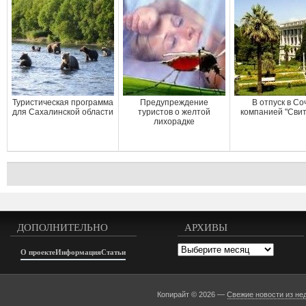
Туристическая программа
Предупреждение
В отпуск в Со
для Сахалинской области
туристов о желтой
компанией "Свит
лихорадке
ДОПОЛНИТЕЛЬНО
АРХИВЫ
Архивы
О проекте
Информация
Статьи
Копирайт © 2026 —
Свежие новости из не