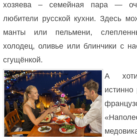
хозяева – семейная пара — оч
любители русской кухни. Здесь мо
манты или пельмени, слепленн
холодец, оливье или блинчики с н
сгущёнкой.
А хоти
истинно 
францу
«Наполе
медовик