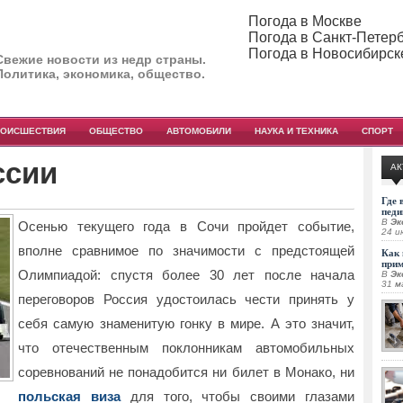
Погода в Москве
Погода в Санкт-Петер
Погода в Новосибирск
Свежие новости из недр страны.
Политика, экономика, общество.
РОИСШЕСТВИЯ
ОБЩЕСТВО
АВТОМОБИЛИ
НАУКА И ТЕХНИКА
СПОРТ
ссии
АК
Где 
педи
В
Эк
Осенью текущего года в Сочи пройдет событие,
24 и
вполне сравнимое по значимости с предстоящей
Как 
при
Олимпиадой: спустя более 30 лет после начала
В
Эк
31 м
переговоров Россия удостоилась чести принять у
себя самую знаменитую гонку в мире.
А это значит,
что отечественным поклонникам автомобильных
соревнований не понадобится ни билет в Монако, ни
польская виза
для того, чтобы своими глазами