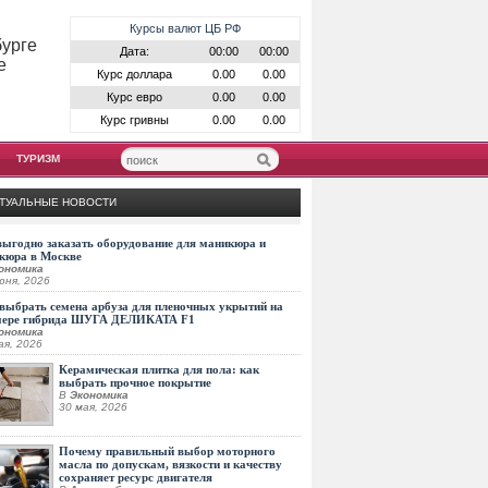
Курсы валют ЦБ РФ
бурге
Дата:
00:00
00:00
е
Курс доллара
0.00
0.00
Курс евро
0.00
0.00
Курс гривны
0.00
0.00
ТУРИЗМ
ТУАЛЬНЫЕ НОВОСТИ
выгодно заказать оборудование для маникюра и
кюра в Москве
ономика
юня, 2026
выбрать семена арбуза для пленочных укрытий на
мере гибрида ШУГА ДЕЛИКАТА F1
ономика
ая, 2026
Керамическая плитка для пола: как
выбрать прочное покрытие
В
Экономика
30 мая, 2026
Почему правильный выбор моторного
масла по допускам, вязкости и качеству
сохраняет ресурс двигателя