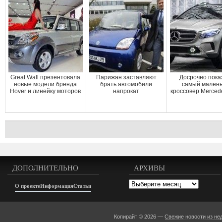
Great Wall презентовала
Парижан заставляют
Досрочно пока
новые модели бренда
брать автомобили
самый мален
Hover и линейку моторов
напрокат
кроссовер Merced
ДОПОЛНИТЕЛЬНО
АРХИВЫ
Архивы
О проекте
Информация
Статьи
Копирайт © 2026 —
Свежие новости из не