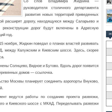
Со слов Владимира Жидкина —
руководителя столичного департамента
развития новых территорий приведенных
вой расширят дорогу, находящуюся между Саларьево и
 реконструкции дорог будут включены в Адресную
ий год.
Э
15 ноября, Жидкин поведал о планах властей развивать
, между Калужским и Киевским шоссе. Здесь, скорее
са.
нены Солнцево, Видное и Бутово. Вдоль дорог появится
еревянных домов — ссылочка.
льство Москвы планирует соединить аэропорты Внуково,
й.
ент ведутся работы по созданию проекта развязки,
го и Киевского шоссе с МКАД. Переделывать развязки