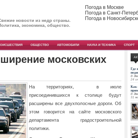
Погода в Москве
Погода в Санкт-Петер
Погода в Новосибирск
Свежие новости из недр страны.
Политика, экономика, общество.
РОИСШЕСТВИЯ
ОБЩЕСТВО
АВТОМОБИЛИ
НАУКА И ТЕХНИКА
СПОРТ
сширение московских
АК
Где 
педи
В
Эк
24 и
На территориях, в июле
Как 
при
В
Эк
присоединившихся к столице будут
31 м
расширены все двухполосные дороги.
Об
этом говорится на сайте московского
департамента градостроительной
политики.