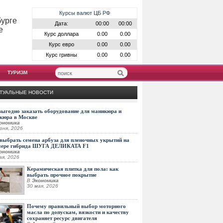
Курсы валют ЦБ РФ
бурге
Дата:
00:00
00:00
е
Курс доллара
0.00
0.00
Курс евро
0.00
0.00
Курс гривны
0.00
0.00
ТУРИЗМ
ТУАЛЬНЫЕ НОВОСТИ
выгодно заказать оборудование для маникюра и
кюра в Москве
ономика
юня, 2026
выбрать семена арбуза для пленочных укрытий на
мере гибрида ШУГА ДЕЛИКАТА F1
ономика
ая, 2026
Керамическая плитка для пола: как
выбрать прочное покрытие
В
Экономика
30 мая, 2026
Почему правильный выбор моторного
масла по допускам, вязкости и качеству
сохраняет ресурс двигателя