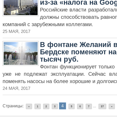
из-за «налога на Goo
Российские власти разработал
должны способствовать равно
компаний с зарубежными коллегами.
25 МАЯ, 2017
В фонтане Желаний в
Бердске поменяют на
тысяч руб.
Фонтан функционирует только 
уже не подлежат эксплуатации. Сейчас вл
поменять насосы на более хорошие и долгои
24 МАЯ, 2017
Страницы:
4
...
«
1
2
3
5
6
7
37
»