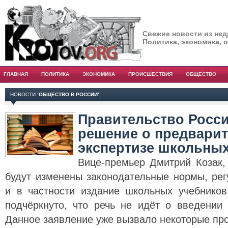
Свежие новости из нед
Политика, экономика, 
ГЛАВНАЯ
ПОЛИТИКА
ЭКОНОМИКА
ПРОИСШЕСТВИЯ
ОБЩЕСТВО
НОВОСТИ
‘ОБЩЕСТВО В РОССИИ’
Правительство Росс
решение о предвари
экспертизе школьны
Вице-премьер Дмитрий Козак,
будут изменены законодательные нормы, ре
и в частности издание школьных учебнико
подчёркнуто, что речь не идёт о введении 
Данное заявление уже вызвало некоторые пр