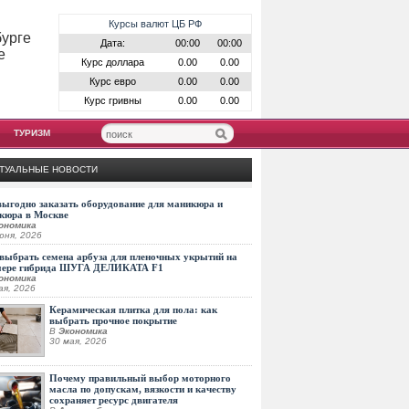
Курсы валют ЦБ РФ
бурге
Дата:
00:00
00:00
е
Курс доллара
0.00
0.00
Курс евро
0.00
0.00
Курс гривны
0.00
0.00
ТУРИЗМ
ТУАЛЬНЫЕ НОВОСТИ
выгодно заказать оборудование для маникюра и
кюра в Москве
ономика
юня, 2026
выбрать семена арбуза для пленочных укрытий на
мере гибрида ШУГА ДЕЛИКАТА F1
ономика
ая, 2026
Керамическая плитка для пола: как
выбрать прочное покрытие
В
Экономика
30 мая, 2026
Почему правильный выбор моторного
масла по допускам, вязкости и качеству
сохраняет ресурс двигателя