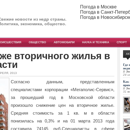
Погода в Москве
Погода в Санкт-Петер
Погода в Новосибирск
Свежие новости из недр страны.
Политика, экономика, общество.
РОИСШЕСТВИЯ
ОБЩЕСТВО
АВТОМОБИЛИ
НАУКА И ТЕХНИКА
СПОРТ
же вторичного жилья в
АК
асти
Где 
педи
В
Эк
ПРЕЛЯ, 2013
24 и
Согласно данным, представленным
Как 
при
В
Эк
специалистами корпорации «Мегаполис-Сервис»,
31 м
за прошедший год в Московской области
произошло снижение цен на вторичное жилье.
Средняя стоимость за 1 кв. м в области
понизилась на 0,3% и на 01 марта 2013 года
составила 74145 руб.Специалисты в сфере