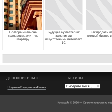
Полтора миллиона
Будущее бухгалтерии:
Как продать м
долларов за элитную
заменит ли
готовый бизнес в
квартиру
искусственный интеллект
1С
ДОПОЛНИТЕЛЬНО
АРХИВЫ
Архивы
О проекте
Информация
Статьи
Копирайт © 2026 —
Свежие новости из не