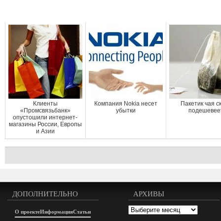
Клиенты
Компания Nokia несет
Пакетик чая с
«Промсвязьбанк»
убытки
подешевее
опустошили интернет-
магазины России, Европы
и Азии
ДОПОЛНИТЕЛЬНО
АРХИВЫ
Архивы
О проекте
Информация
Статьи