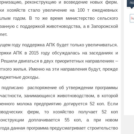
рнизацию, реконструкцию и возведение новых ферм.
ПО
жки хозяйств стало увеличение на 100 т ежедневных
шлым годом. В то же время министерство сельского
язанную с поддержкой животноводства, а в Запорожской
лет.
дущем году поддержка АПК будет только увеличиваться.
ержки АПК в 2015 году обсуждалась на заседаниях и
 Решили двигаться в двух приоритетных направлениях –
етхого жилья. Именно на эти направления будут, прежде
бюджетные доходы.
о подписано распоряжение об утверждении программы
частности, занимающихся животноводством, в которой
оенного молока предприятию дотируется 52 коп. Если
новодческих ферм, то хозяйство получает 52 коп
конструкции доплачивается 55 коп, а при новом
4 года данная программа предусматривает строительство