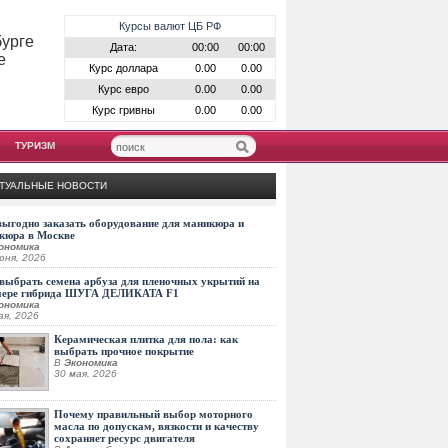
Курсы валют ЦБ РФ
бурге
Дата:
00:00
00:00
е
Курс доллара
0.00
0.00
Курс евро
0.00
0.00
Курс гривны
0.00
0.00
ТУРИЗМ
ТУАЛЬНЫЕ НОВОСТИ
выгодно заказать оборудование для маникюра и
кюра в Москве
ономика
юня, 2026
выбрать семена арбуза для пленочных укрытий на
мере гибрида ШУГА ДЕЛИКАТА F1
ономика
ая, 2026
Керамическая плитка для пола: как
выбрать прочное покрытие
В
Экономика
30 мая, 2026
Почему правильный выбор моторного
масла по допускам, вязкости и качеству
сохраняет ресурс двигателя