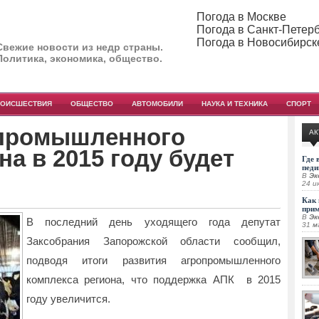
Погода в Москве
Погода в Санкт-Петер
Погода в Новосибирск
Свежие новости из недр страны.
Политика, экономика, общество.
РОИСШЕСТВИЯ
ОБЩЕСТВО
АВТОМОБИЛИ
НАУКА И ТЕХНИКА
СПОРТ
опромышленного
АК
на в 2015 году будет
Где 
педи
В
Эк
24 и
Как 
при
В
Эк
В последний день уходящего года депутат
31 м
Заксобрания Запорожской области сообщил,
подводя итоги развития агропромышленного
комплекса региона, что поддержка АПК в 2015
году увеличится.