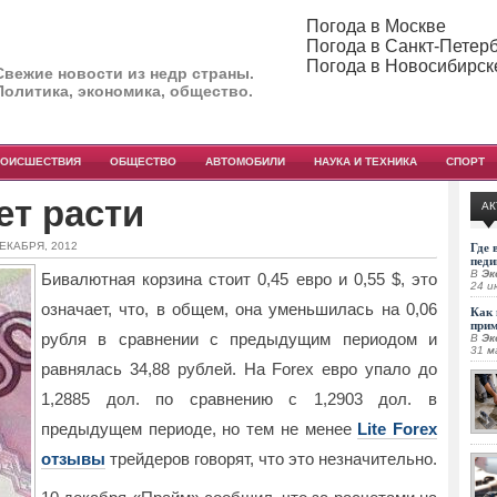
Погода в Москве
Погода в Санкт-Петер
Погода в Новосибирск
Свежие новости из недр страны.
Политика, экономика, общество.
РОИСШЕСТВИЯ
ОБЩЕСТВО
АВТОМОБИЛИ
НАУКА И ТЕХНИКА
СПОРТ
ет расти
АК
ДЕКАБРЯ, 2012
Где 
педи
В
Эк
Бивалютная корзина стоит 0,45 евро и 0,55 $, это
24 и
означает, что, в общем, она уменьшилась на 0,06
Как 
при
рубля в сравнении с предыдущим периодом и
В
Эк
31 м
равнялась 34,88 рублей.
На Forex евро упало до
1,2885 дол. по сравнению с 1,2903 дол. в
предыдущем периоде, но тем не менее
Lite Forex
отзывы
трейдеров говорят, что это незначительно.