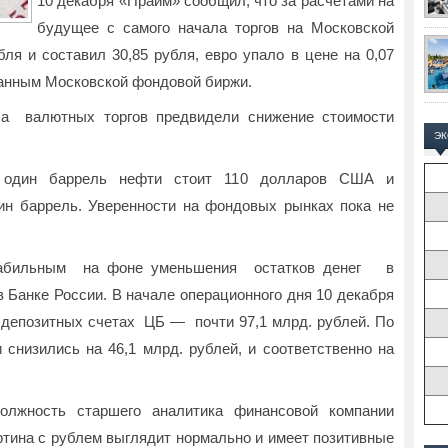
10 декабря «Прайм» сообщил, что за расчетами на
будущее с самого начала торгов на Московской
ля и составил 30,85 рубля, евро упало в цене на 0,07
 данным Московской фондовой биржи.
ла валютных торгов предвидели снижение стоимости
Э
ь один баррель нефти стоит 110 долларов США и
ин баррель. Уверенности на фондовых рынках пока не
стабильным на фоне уменьшения остатков денег в
в Банке России. В начале операционного дня 10 декабря
а депозитных счетах ЦБ — почти 97,1 млрд. рублей. По
 снизились на 46,1 млрд. рублей, и соответственно на
должность старшего аналитика финансовой компании
артина с рублем выглядит нормально и имеет позитивные