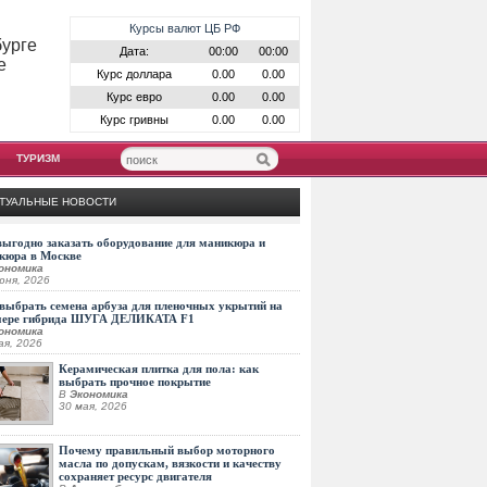
Курсы валют ЦБ РФ
бурге
Дата:
00:00
00:00
е
Курс доллара
0.00
0.00
Курс евро
0.00
0.00
Курс гривны
0.00
0.00
ТУРИЗМ
ТУАЛЬНЫЕ НОВОСТИ
выгодно заказать оборудование для маникюра и
кюра в Москве
ономика
юня, 2026
выбрать семена арбуза для пленочных укрытий на
мере гибрида ШУГА ДЕЛИКАТА F1
ономика
ая, 2026
Керамическая плитка для пола: как
выбрать прочное покрытие
В
Экономика
30 мая, 2026
Почему правильный выбор моторного
масла по допускам, вязкости и качеству
сохраняет ресурс двигателя