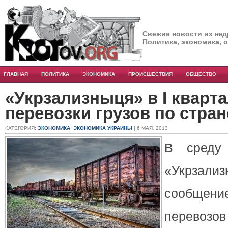
Свежие новости из нед
Политика, экономика, 
ГЛАВНАЯ
ПОЛИТИКА
ЭКОНОМИКА
ПРОИСШЕСТВИЯ
ОБЩЕСТВО
«Укрзализныця» в I кварт
перевозки грузов по стран
КАТЕГОРИЯ:
ЭКОНОМИКА
,
ЭКОНОМИКА УКРАИНЫ
| 6 МАЯ, 2013
В среду 
«Укрзали
сообщени
перевоз