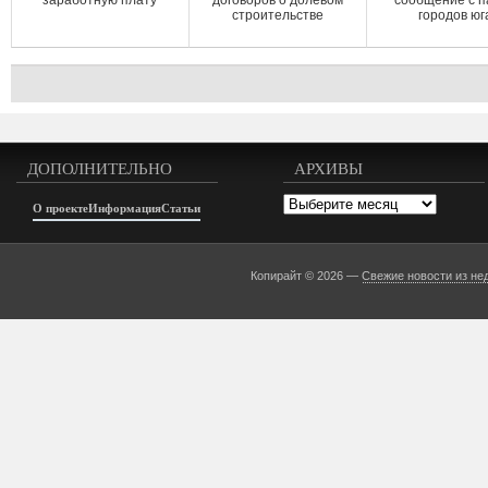
заработную плату
договоров о долевом
сообщение с п
строительстве
городов юг
ДОПОЛНИТЕЛЬНО
АРХИВЫ
Архивы
О проекте
Информация
Статьи
Копирайт © 2026 —
Свежие новости из не