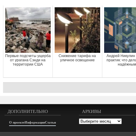
Первые подсчеты ущерба
Снижение тарифа на
Андрей Никулин
от урагана Сэнди на
уличное освещение
практик: что де
территории США
надёжным
ДОПОЛНИТЕЛЬНО
АРХИВЫ
Архивы
О проекте
Информация
Статьи