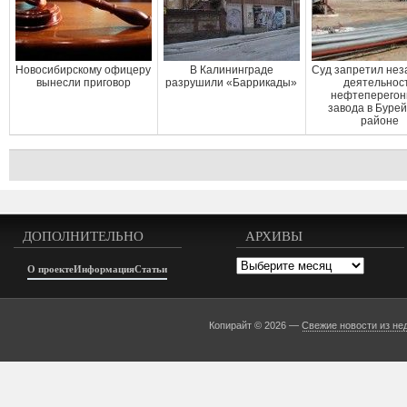
Новосибирскому офицеру
В Калининграде
Суд запретил нез
вынесли приговор
разрушили «Баррикады»
деятельнос
нефтеперегон
завода в Буре
районе
ДОПОЛНИТЕЛЬНО
АРХИВЫ
Архивы
О проекте
Информация
Статьи
Копирайт © 2026 —
Свежие новости из не