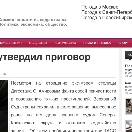
Погода в Москве
Погода в Санкт-Петер
Погода в Новосибирск
Свежие новости из недр страны.
Политика, экономика, общество.
РОИСШЕСТВИЯ
ОБЩЕСТВО
АВТОМОБИЛИ
НАУКА И ТЕХНИКА
СПОРТ
утвердил приговор
АК
Где 
педи
В
Эк
2016
24 и
Несмотря на отрицание экс-мэром столицы
Как 
при
В
Эк
Дагестана С. Амировым факта своей причастности
31 м
к совершению тяжких преступлений, Верховный
Суд страны сохранил в силе решение, вынесенное
ранее по его делу военным судом Северо-
Кавказского округа и отклонил ходатайство
защиты. Об этом сообщили представители ТАСС