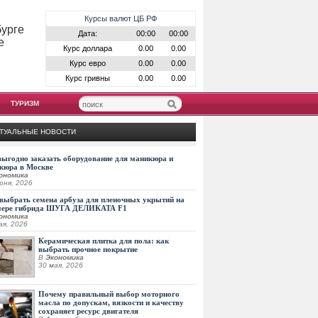
Курсы валют ЦБ РФ
бурге
Дата:
00:00
00:00
е
Курс доллара
0.00
0.00
Курс евро
0.00
0.00
Курс гривны
0.00
0.00
ТУРИЗМ
ТУАЛЬНЫЕ НОВОСТИ
выгодно заказать оборудование для маникюра и
кюра в Москве
ономика
юня, 2026
выбрать семена арбуза для пленочных укрытий на
мере гибрида ШУГА ДЕЛИКАТА F1
ономика
ая, 2026
Керамическая плитка для пола: как
выбрать прочное покрытие
В
Экономика
30 мая, 2026
Почему правильный выбор моторного
масла по допускам, вязкости и качеству
сохраняет ресурс двигателя