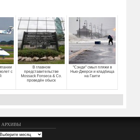
мпании
В главном
"Сэнди" смыл пляжи в
молет с
представительстве
Нью-Джерси и кладбища
й
Mossack Fonseca & Cо.
на Гаити
проведён обыск
АРХИВЫ
рхивы