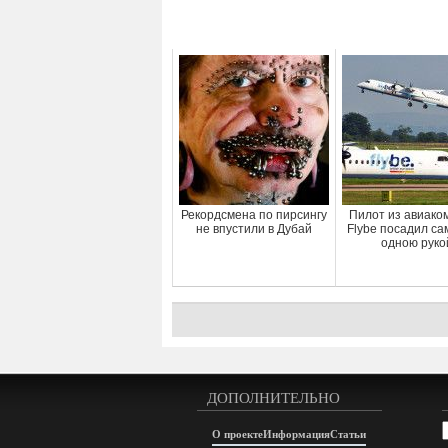
Рекордсмена по пирсингу
Пилот из авиако
не впустили в Дубай
Flybe посадил са
одною руко
ДОПОЛНИТЕЛЬНО
А
О проекте
Информация
Статьи