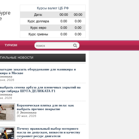
Курсы валют ЦБ РФ
бурге
Дата:
00:00
00:00
е
Курс доллара
0.00
0.00
Курс евро
0.00
0.00
Курс гривны
0.00
0.00
ТУРИЗМ
ТУАЛЬНЫЕ НОВОСТИ
выгодно заказать оборудование для маникюра и
кюра в Москве
ономика
юня, 2026
выбрать семена арбуза для пленочных укрытий на
мере гибрида ШУГА ДЕЛИКАТА F1
ономика
ая, 2026
Керамическая плитка для пола: как
выбрать прочное покрытие
В
Экономика
30 мая, 2026
Почему правильный выбор моторного
масла по допускам, вязкости и качеству
сохраняет ресурс двигателя