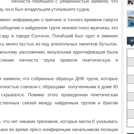
личности погибшего с уверенностью заявили, что
у, он и был владельцем утонувшего судна.
 имеют информацию о причине и точного времени смерти
ообщение о найденном трупе неизвестного мужчины, его
саду в городе Сунчхон. Погибший был одет в зимнюю
Э
сь много пустых из-под алкогольных напитков бутылок.
 сильному разложению, визуальная идентификация была
нения личности трупа провели генетическую и
и заявили, что собранные образцы ДНК трупа, которые
полностью совпали с образцами полученными в доме Ю
скрывался. Помимо этого проведенная генетическая
дственных связей между найденным трупом и братом
, что нет никаких признаков, которые могли б указывать
лано во время пресс-конференции начальником полиции