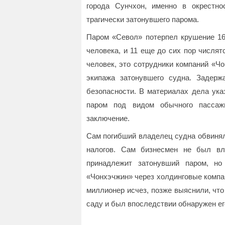
города Сунчхон, именно в окрестн
трагически затонувшего парома.
Паром «Севол» потерпел крушение 16 
человека, и 11 еще до сих пор числя
человек, это сотрудники компаний «Ч
экипажа затонувшего судна. Задер
безопасности. В материалах дела ука
паром под видом обычного пассажи
заключение.
Сам погибший владелец судна обвинял
налогов. Сам бизнесмен не был вл
принадлежит затонувший паром, н
«Чонхэчжин» через холдинговые компа
миллионер исчез, позже выяснили, что
саду и был впоследствии обнаружен ег