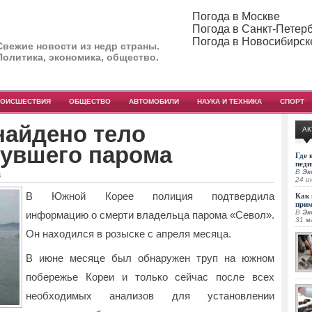
Погода в Москве
Погода в Санкт-Петер
Погода в Новосибирск
Свежие новости из недр страны.
Политика, экономика, общество.
РОИСШЕСТВИЯ
ОБЩЕСТВО
АВТОМОБИЛИ
НАУКА И ТЕХНИКА
СПОРТ
найдено тело
АК
нувшего парома
Где 
педи
В
Эк
4
24 и
В Южной Корее полиция подтвердила
Как 
при
В
Эк
информацию о смерти владельца парома «Севол».
31 м
Он находился в розыске с апреля месяца.
В июне месяце был обнаружен труп на южном
побережье Кореи и только сейчас после всех
необходимых анализов для установлении