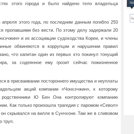
остях этого города и было найдено тело владельца
ПО
апреля этого года, по последним данным погибло 293
тся пропавшими без вести. По этому делу задержали 20
онхэчжин» и из ассоциации судоходства Кореи, и члены
жанные обвиняются в коррупции и нарушении правил
зано, что капитан один из первых кто покинул тонущий
ра, за содеянное ему грозит сейчас пожизненное
ся в присваивании постороннего имущества и неуплаты
адельцем акций компании «Чонхэчжин», к которому
о родственники Ю Бен Она контролируют компанию
нии. Как только произошла трагедия с паромом «Севол»
 он скрывался на вилле в Сунчхоне. Там же в сливовом
о труп.