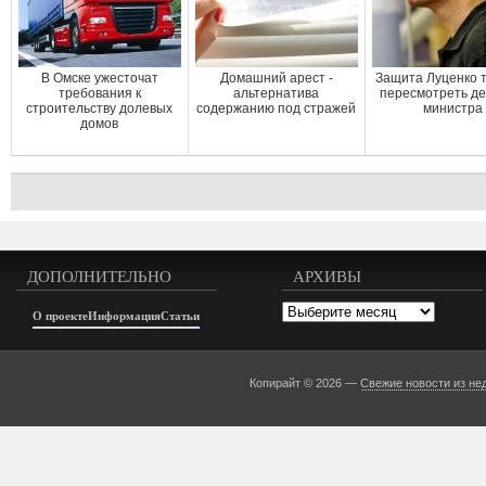
В Омске ужесточат
Домашний арест -
Защита Луценко 
требования к
альтернатива
пересмотреть де
строительству долевых
содержанию под стражей
министра
домов
ДОПОЛНИТЕЛЬНО
АРХИВЫ
Архивы
О проекте
Информация
Статьи
Копирайт © 2026 —
Свежие новости из не