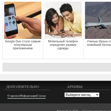
Google Duo стало самым
Мобильный телефон
Ученые Ирана с
популярным
определит размер
новейший беспи
приложением
одежды
ДОПОЛНИТЕЛЬНО
АРХИВЫ
Архивы
О проекте
Информация
Статьи