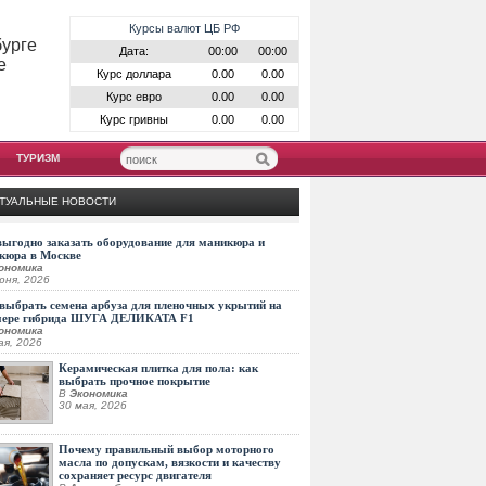
Курсы валют ЦБ РФ
бурге
Дата:
00:00
00:00
е
Курс доллара
0.00
0.00
Курс евро
0.00
0.00
Курс гривны
0.00
0.00
ТУРИЗМ
ТУАЛЬНЫЕ НОВОСТИ
выгодно заказать оборудование для маникюра и
кюра в Москве
ономика
юня, 2026
выбрать семена арбуза для пленочных укрытий на
мере гибрида ШУГА ДЕЛИКАТА F1
ономика
ая, 2026
Керамическая плитка для пола: как
выбрать прочное покрытие
В
Экономика
30 мая, 2026
Почему правильный выбор моторного
масла по допускам, вязкости и качеству
сохраняет ресурс двигателя