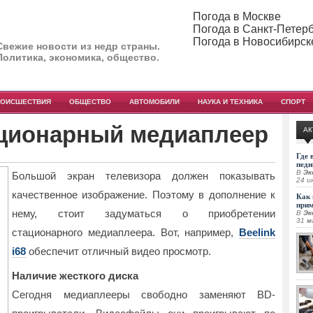
Погода в Москве
Погода в Санкт-Петер
Погода в Новосибирск
Свежие новости из недр страны.
Политика, экономика, общество.
РОИСШЕСТВИЯ
ОБЩЕСТВО
АВТОМОБИЛИ
НАУКА И ТЕХНИКА
СПОРТ
ационарный медиаплеер
АК
Где 
педи
В
Эк
Большой экран телевизора должен показывать
24 и
качественное изображение. Поэтому в дополнение к
Как 
при
нему, стоит задуматься о приобретении
В
Эк
31 м
стационарного медиаплеера.
Вот, например,
Beelink
i68
обеспечит отличный видео просмотр.
Наличие жесткого диска
Сегодня медиаплееры свободно заменяют BD-