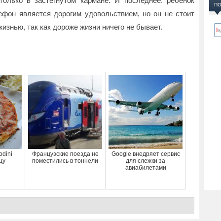
только в застёгнутом кармане. И последнее: ребёнок
ПО
фон является дорогим удовольствием, но он не стоит
жизнью, так как дороже жизни ничего не бывает.
odini
Французские поезда не
Google внедряет сервис
цу
поместились в тоннели
для слежки за
авиабилетами