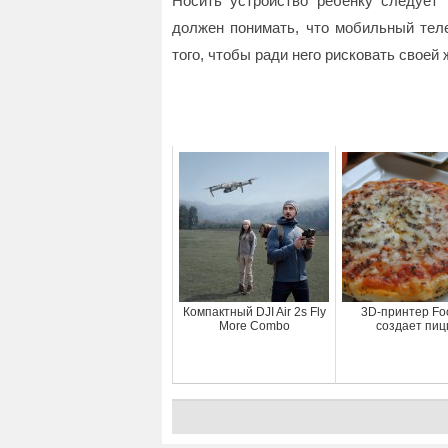
Носить устройство ребёнку следует 
должен понимать, что мобильный теле
того, чтобы ради него рисковать своей 
Компактный DJI Air 2s Fly
3D-принтер Fo
More Combo
создает пиц