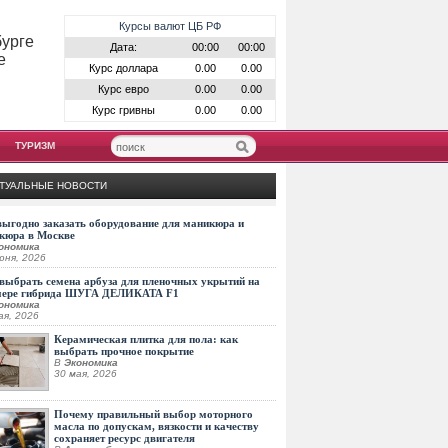
Курсы валют ЦБ РФ
бурге
Дата:
00:00
00:00
е
Курс доллара
0.00
0.00
Курс евро
0.00
0.00
Курс гривны
0.00
0.00
ТУРИЗМ
ТУАЛЬНЫЕ НОВОСТИ
выгодно заказать оборудование для маникюра и
кюра в Москве
ономика
юня, 2026
выбрать семена арбуза для пленочных укрытий на
мере гибрида ШУГА ДЕЛИКАТА F1
ономика
ая, 2026
Керамическая плитка для пола: как
выбрать прочное покрытие
В
Экономика
30 мая, 2026
Почему правильный выбор моторного
масла по допускам, вязкости и качеству
сохраняет ресурс двигателя