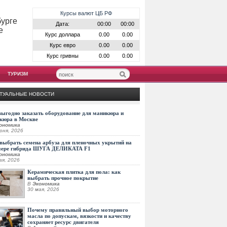
Курсы валют ЦБ РФ
бурге
Дата:
00:00
00:00
е
Курс доллара
0.00
0.00
Курс евро
0.00
0.00
Курс гривны
0.00
0.00
ТУРИЗМ
ТУАЛЬНЫЕ НОВОСТИ
выгодно заказать оборудование для маникюра и
кюра в Москве
ономика
юня, 2026
выбрать семена арбуза для пленочных укрытий на
мере гибрида ШУГА ДЕЛИКАТА F1
ономика
ая, 2026
Керамическая плитка для пола: как
выбрать прочное покрытие
В
Экономика
30 мая, 2026
Почему правильный выбор моторного
масла по допускам, вязкости и качеству
сохраняет ресурс двигателя