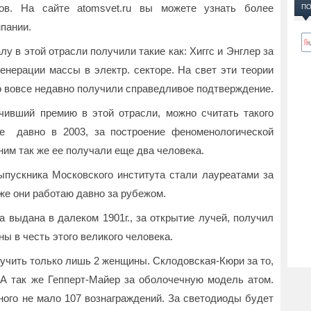
ов. На сайте atomsvet.ru вы можете узнать более
ПО
пании.
у в этой отрасли получили такие как: Хиггс и Энглер за
енерации массы в электр. секторе. На свет эти теории
ко вовсе недавно получили справедливое подтверждение.
чивший премию в этой отрасли, можно считать такого
 ее давно в 2003, за построение феноменологической
ним так же ее получали еще два человека.
пускника Московского института стали лауреатами за
же они работаю давно за рубежом.
 выдана в далеком 1901г., за открытие лучей, получил
ны в честь этого великого человека.
лучить только лишь 2 женщины. Склодовская-Кюри за то,
А так же Гепперт-Майер за оболочечную модель атом.
ного не мало 107 вознаграждений. За светодиоды будет