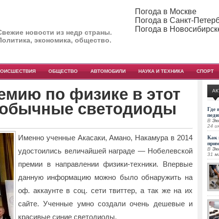
Погода в Москве
Погода в Санкт-Петер
Погода в Новосибирск
Свежие новости из недр страны.
Политика, экономика, общество.
РОИСШЕСТВИЯ
ОБЩЕСТВО
АВТОМОБИЛИ
НАУКА И ТЕХНИКА
СПОРТ
емию по физике в этот
АК
е обычные светодиоды
Где 
педи
В
Эк
24 и
Именно ученные Акасаки, Амано, Накамура в 2014
Как 
при
В
Эк
удостоились величайшей награде — Нобелевской
31 м
премии в направлении физики-техники.
Впервые
данную информацию можно было обнаружить на
оф. аккаунте в соц. сети твиттер, а так же на их
сайте. Ученные умно создали очень дешевые и
красивые синие светодиоды.