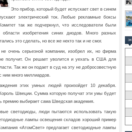
Это прибор, который будет испускает свет в синем
опускают электрический ток. Любые рекламные боксы
Комитет так же подчеркнул, что исследователи были
 области изобретения синих диодов. Много разных
лись это сделать, но все же некто так и не смог.
Э
 не очень серьезной компании, изобрел их, но фирма
 не получит. Он решает уволится и уехать в США для
ласти. Так же он подает в суд на эту не добросовестную
с ним много миллиардов.
раждения этих умных людей произойдет 10 декабря.
Король Швеции. Сумма которую получат эти умы будет
ь премию выбирает сама Шведская академия.
вые светодиоды, люди пытаются использовать такую
ветодиодные лампы освещения складов хороший пример
 Компания «АтомСвет» предлагает светодиодные лампы