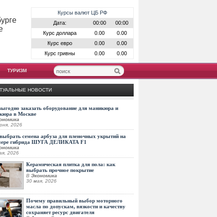
Курсы валют ЦБ РФ
бурге
Дата:
00:00
00:00
е
Курс доллара
0.00
0.00
Курс евро
0.00
0.00
Курс гривны
0.00
0.00
ТУРИЗМ
ТУАЛЬНЫЕ НОВОСТИ
выгодно заказать оборудование для маникюра и
кюра в Москве
ономика
юня, 2026
выбрать семена арбуза для пленочных укрытий на
мере гибрида ШУГА ДЕЛИКАТА F1
ономика
ая, 2026
Керамическая плитка для пола: как
выбрать прочное покрытие
В
Экономика
30 мая, 2026
Почему правильный выбор моторного
масла по допускам, вязкости и качеству
сохраняет ресурс двигателя