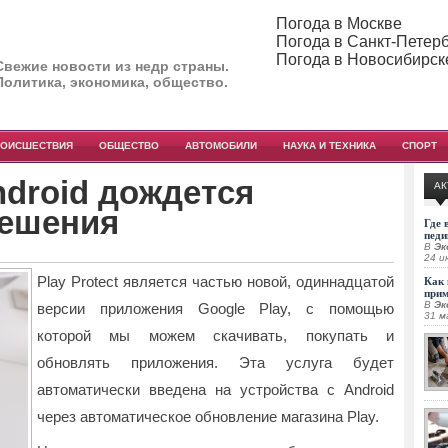
Погода в Москве
Погода в Санкт-Петер
Погода в Новосибирск
Свежие новости из недр страны.
Политика, экономика, общество.
РОИСШЕСТВИЯ
ОБЩЕСТВО
АВТОМОБИЛИ
НАУКА И ТЕХНИКА
СПОРТ
ndroid дождется
АК
решения
Где 
педи
В
Эк
24 и
Play Protect является частью новой, одиннадцатой
Как 
при
В
Эк
версии приложения Google Play, с помощью
31 м
которой мы можем скачивать, покупать и
обновлять приложения. Эта услуга будет
автоматически введена на устройства с Android
через автоматическое обновление магазина Play.