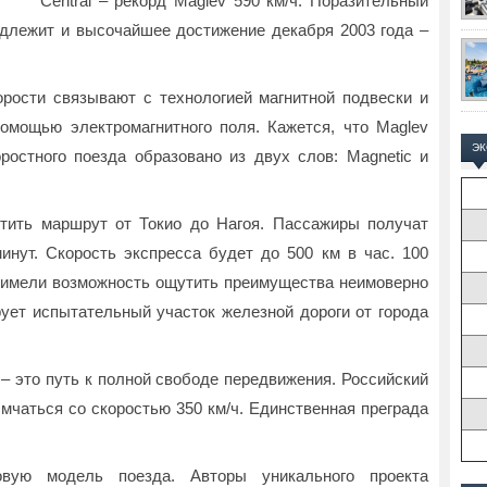
Central – рекорд Maglev 590 км/ч. Поразительный
адлежит и высочайшее достижение декабря 2003 года –
орости связывают с технологией магнитной подвески и
омощью электромагнитного поля. Кажется, что Maglev
Э
ростного поезда образовано из двух слов: Magnetic и
стить маршрут от Токио до Нагоя. Пассажиры получат
инут. Скорость экспресса будет до 500 км в час. 100
 имели возможность ощутить преимущества неимоверно
ует испытательный участок железной дороги от города
– это путь к полной свободе передвижения. Российский
мчаться со скоростью 350 км/ч. Единственная преграда
вую модель поезда. Авторы уникального проекта