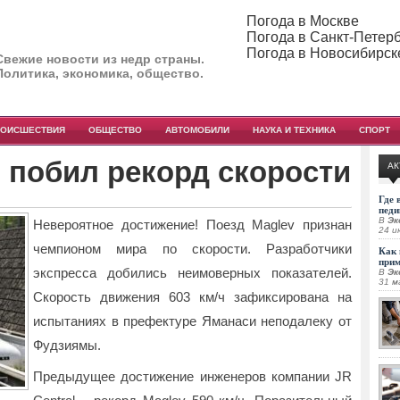
Погода в Москве
Погода в Санкт-Петер
Погода в Новосибирск
Свежие новости из недр страны.
Политика, экономика, общество.
РОИСШЕСТВИЯ
ОБЩЕСТВО
АВТОМОБИЛИ
НАУКА И ТЕХНИКА
СПОРТ
 побил рекорд скорости
АК
Где 
педи
В
Эк
Невероятное достижение! Поезд Maglev признан
24 и
чемпионом мира по скорости. Разработчики
Как 
при
экспресса добились неимоверных показателей.
В
Эк
31 м
Скорость движения 603 км/ч зафиксирована на
испытаниях в префектуре Яманаси неподалеку от
Фудзиямы.
Предыдущее достижение инженеров компании JR