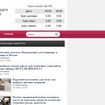
Курсы валют ЦБ РФ
бурге
Дата:
00:00
00:00
е
Курс доллара
0.00
0.00
Курс евро
0.00
0.00
Курс гривны
0.00
0.00
ТУРИЗМ
ТУАЛЬНЫЕ НОВОСТИ
выгодно заказать оборудование для маникюра и
кюра в Москве
ономика
юня, 2026
выбрать семена арбуза для пленочных укрытий на
мере гибрида ШУГА ДЕЛИКАТА F1
ономика
ая, 2026
Керамическая плитка для пола: как
выбрать прочное покрытие
В
Экономика
30 мая, 2026
Почему правильный выбор моторного
масла по допускам, вязкости и качеству
сохраняет ресурс двигателя