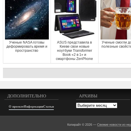
Ученые NASA готовы
ASUS представила в
Ученые смогли д
деформировать время и
Киеве свои новые
полезные свойст
пространство
ноутбуки Transformer
Book «2 в 1» и
смартфоны ZenPhone
ДОПОЛНИТЕЛЬНО
АРХИВЫ
Архивы
О проекте
Информация
Статьи
Копирайт © 2026 —
Свежие новости из не