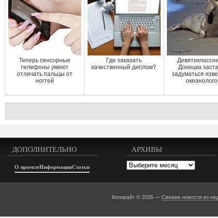
Теперь сенсорные
Где заказать
Девятиклассни
телефоны умеют
качественный диплом?
Донецка заст
отличать пальцы от
задуматься изв
ногтей
океанолого
ДОПОЛНИТЕЛЬНО
АРХИВЫ
Архивы
О проекте
Информация
Статьи
Копирайт © 2026 —
Свежие новости из не