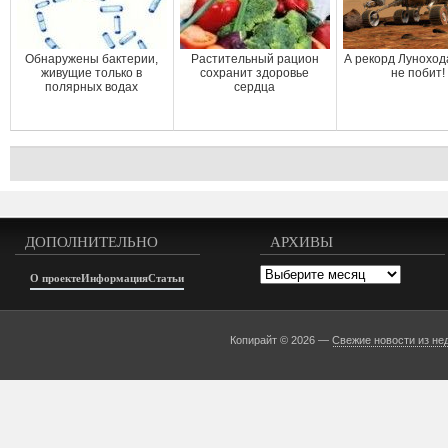
Обнаружены бактерии,
Растительный рацион
А рекорд Луноход
живущие только в
сохранит здоровье
не побит!
полярных водах
сердца
ДОПОЛНИТЕЛЬНО
АРХИВЫ
Архивы
О проекте
Информация
Статьи
Копирайт © 2026 —
Свежие новости из не