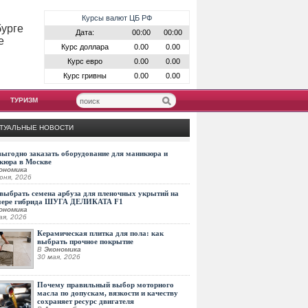
Курсы валют ЦБ РФ
бурге
Дата:
00:00
00:00
е
Курс доллара
0.00
0.00
Курс евро
0.00
0.00
Курс гривны
0.00
0.00
ТУРИЗМ
ТУАЛЬНЫЕ НОВОСТИ
выгодно заказать оборудование для маникюра и
кюра в Москве
ономика
юня, 2026
выбрать семена арбуза для пленочных укрытий на
мере гибрида ШУГА ДЕЛИКАТА F1
ономика
ая, 2026
Керамическая плитка для пола: как
выбрать прочное покрытие
В
Экономика
30 мая, 2026
Почему правильный выбор моторного
масла по допускам, вязкости и качеству
сохраняет ресурс двигателя