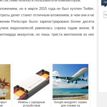
й системы Andriod и пользователи компьютеров.
ПО
ложением, но в марте 2015 года он был куплен Twitter.
траты денег станет отличным вложением, в чем они и не
ении Periscope было зарегистрировано более десяти
лина видеозаписей равнялась сорока годам жизни. В
миллиарда аккаунтов, но лишь триста миллионов из них
ткрыт
Ремень с зарядным
Google внедряет сервис
ом
устройством
для слежки за