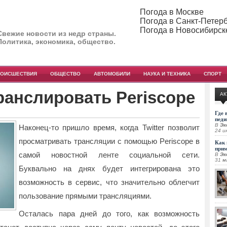
Погода в Москве
Погода в Санкт-Петер
Погода в Новосибирск
Свежие новости из недр страны.
Политика, экономика, общество.
РОИСШЕСТВИЯ
ОБЩЕСТВО
АВТОМОБИЛИ
НАУКА И ТЕХНИКА
СПОРТ
транслировать Periscope
АК
Где 
педи
В
Эк
Наконец-то пришло время, когда Twitter позволит
24 и
просматривать трансляции с помощью Periscope в
Как 
при
самой новостной ленте социальной сети.
В
Эк
31 м
Буквально на днях будет интегрирована это
возможность в сервис, что значительно облегчит
пользование прямыми трансляциями.
Осталась пара дней до того, как возможность