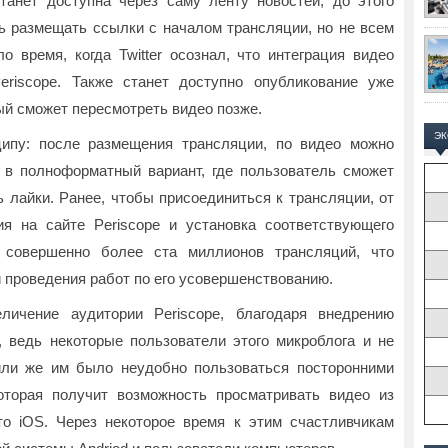
танет доступна через саму ленту новостей, до этого
 размещать ссылки с началом трансляции, но не всем
 время, когда Twitter осознал, что интеграция видео
eriscope. Также станет доступно опубликование уже
ый сможет пересмотреть видео позже.
Э
ципу: после размещения трансляции, по видео можно
я в полноформатный вариант, где пользователь сможет
 лайки. Ранее, чтобы присоединиться к трансляции, от
ия на сайте Periscope и установка соответствующего
совершенно более ста миллионов трансляций, что
и проведения работ по его усовершенствованию.
личение аудитории Periscope, благодаря внедрению
r, ведь некоторые пользователи этого микроблога и не
или же им было неудобно пользоваться посторонними
оторая получит возможность просматривать видео из
то iOS. Через некоторое время к этим счастливчикам