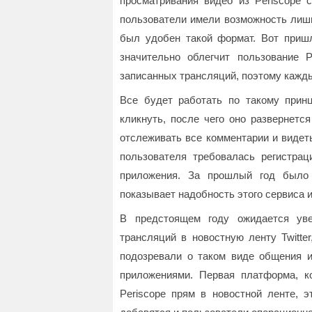
просматривания видео из Periscope с
пользователи имели возможность лишь
был удобен такой формат. Вот пришло
значительно облегчит пользование P
записанных трансляций, поэтому кажд
Все будет работать по такому прин
кликнуть, после чего оно развернетс
отслеживать все комментарии и видеть
пользователя требовалась регистрац
приложения. За прошлый год было 
показывает надобность этого сервиса 
В предстоящем году ожидается уве
трансляций в новостную ленту Twitte
подозревали о таком виде общения 
приложениями. Первая платформа, к
Periscope прям в новостной ленте, э