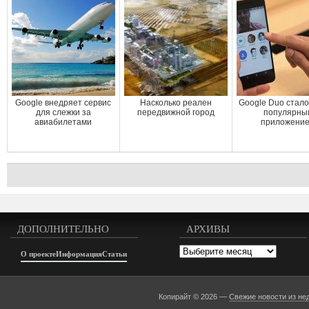
Google внедряет сервис
Насколько реален
Google Duo стал
для слежки за
передвижной город
популярны
авиабилетами
приложени
ДОПОЛНИТЕЛЬНО
АРХИВЫ
Архивы
О проекте
Информация
Статьи
Копирайт © 2026 —
Свежие новости из не